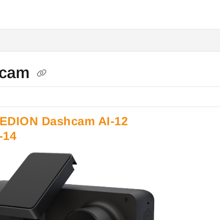
hcam
PEDION Dashcam AI-12
-14