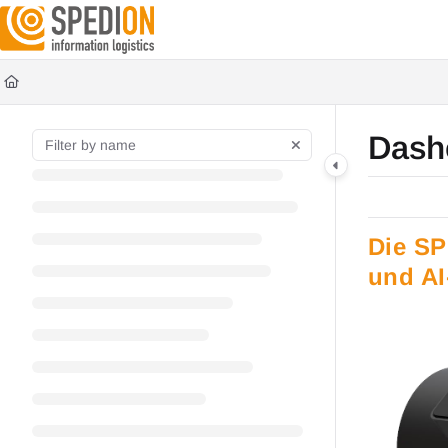
Documentation Index
Fetch the complete documentation index at:
https://wiki.spedion.de/llms.txt
Use this file to discover all available pages before exploring further.
Das
Die S
und AI