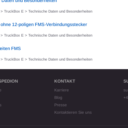
 Daten und Besonderheiten
> TruckBox E > Technische Daten und Besonderheiten
 ohne 12-poligen FMS-Verbindungsstecker
> TruckBox E > Technische Daten und Besonderheiten
eiten FMS
> TruckBox E > Technische Daten und Besonderheiten
SPEDION
KONTAKT
S
e
Karriere
su
Blog
+4
s
Presse
Kontaktieren Sie uns