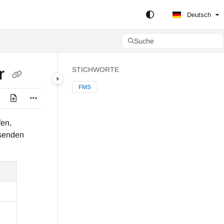
Deutsch
Suche
er
STICHWORTE
FMS
fen,
ssenden