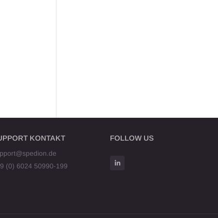
UPPORT KONTAKT
FOLLOW US
pport@spedion.de
9 (0) 6024 50990-199