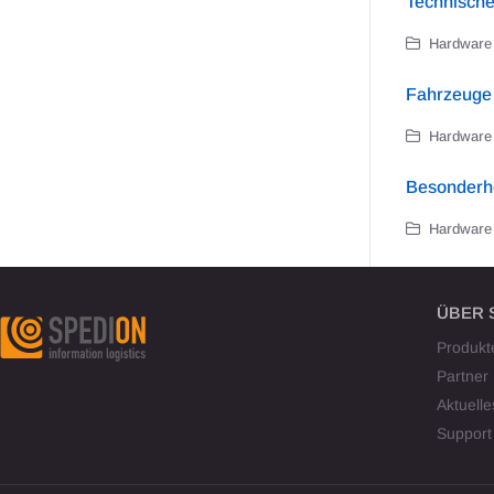
Technische
Hardware 
Fahrzeuge
Hardware 
Besonderh
Hardware 
ÜBER 
Produkt
Partner
Aktuelle
Support