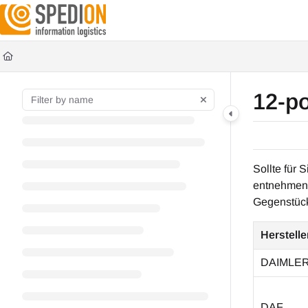
Documentation Index
Fetch the complete documentation index at:
https://wiki.spedion.de/llms.txt
Use this file to discover all available pages before exploring further.
12-p
Sollte für 
entnehmen 
Gegenstüc
Herstelle
DAIMLE
DAF