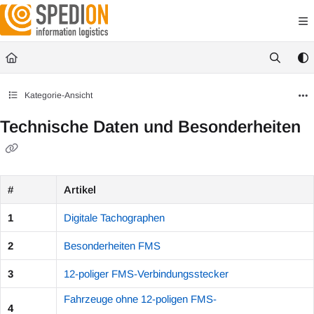
Documentation Index
Fetch the complete documentation index at:
https://wiki.spedion.de/llms.txt
Use this file to discover all available pages before exploring further.
Kategorie-Ansicht
Technische Daten und Besonderheiten
#
Artikel
1
Digitale Tachographen
2
Besonderheiten FMS
3
12-poliger FMS-Verbindungsstecker
Fahrzeuge ohne 12-poligen FMS-
4