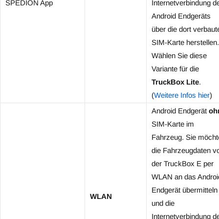
SPEDION App
Internetverbindung d
Android Endgeräts
über die dort verbaut
SIM-Karte herstellen.
Wählen Sie diese
Variante für die
TruckBox Lite
.
(
Weitere Infos hier
)
Android Endgerät
oh
SIM-Karte im
Fahrzeug. Sie möcht
die Fahrzeugdaten v
der TruckBox E per
WLAN an das Androi
Endgerät übermitteln
WLAN
und die
Internetverbindung d